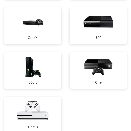
One X
360
360 S
One
One S