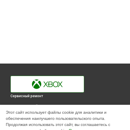
Сервисный ремонт
ВЫБЕРИ СВОЙ ГОРОД
Этот сайт использует файлы cookie для аналитики и
Замена кулера игровой приставки 360 E Xbox в
обеспечения наилучшего пользовательского опыта.
Краснодаре
Продолжая использовать этот сайт, вы соглашаетесь с
Замена кулера игровой приставки 360 E Xbox в
Ростове-